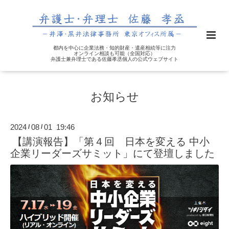
都内を中心に企業法務・知的財産・遺産相続等に注力
オンライン相談も可能（全国対応）
弁護士兼弁理士である佐藤孝丞個人の公式ウェブサイト
お知らせ
2024
08
01 19:46
/
/
【講演報告】「第４回 日本を変える 中小
企業リーダーズサミット」にて登壇しました