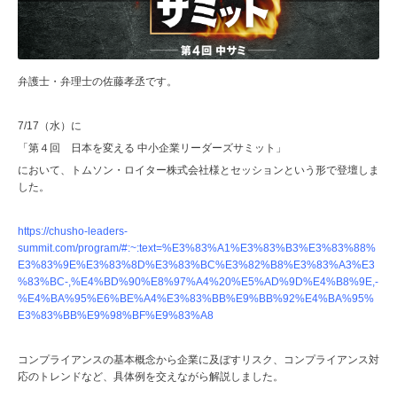
弁護士・弁理士の佐藤孝丞です。
7/17（水）に
「第４回 日本を変える 中小企業リーダーズサミット」
において、トムソン・ロイター株式会社様とセッションという形で登壇しま
した。
https://chusho-leaders-
summit.com/program/#:~:text=%E3%83%A1%E3%83%B3%E3%83%88%
E3%83%9E%E3%83%8D%E3%83%BC%E3%82%B8%E3%83%A3%E3
%83%BC-,%E4%BD%90%E8%97%A4%20%E5%AD%9D%E4%B8%9E,-
%E4%BA%95%E6%BE%A4%E3%83%BB%E9%BB%92%E4%BA%95%
E3%83%BB%E9%98%BF%E9%83%A8
コンプライアンスの基本概念から企業に及ぼすリスク、コンプライアンス対
応のトレンドなど、具体例を交えながら解説しました。