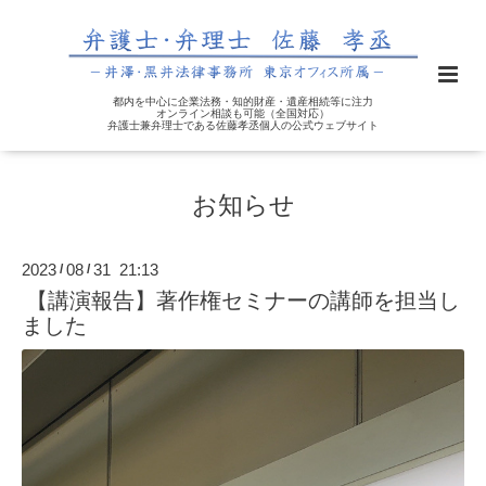
都内を中心に企業法務・知的財産・遺産相続等に注力
オンライン相談も可能（全国対応）
弁護士兼弁理士である佐藤孝丞個人の公式ウェブサイト
お知らせ
2023
08
31 21:13
/
/
【講演報告】著作権セミナーの講師を担当し
ました