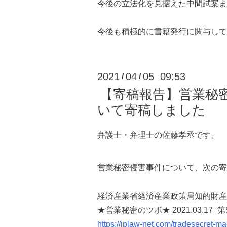
今後の立法化を見据えた中間試案ま
今後も積極的に書籍発行に関与して
2021
04
05 09:53
/
/
【寄稿報告】営業秘
いて寄稿しました
弁護士・弁理士の佐藤孝丞です。
営業秘密侵害事件について、次の寄
経済産業省経済産業政策局知的財産
★営業秘密のツボ★ 2021.03.
https://iplaw-net.com/tradesecret-