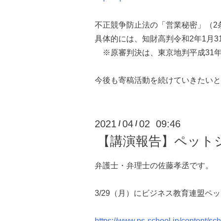
不正競争防止法の「営業秘密」（2
具体的には、知財高判令和2年1月31
※原審判決は、東京地判平成31年4
今後も寄稿活動を続けていきたいと
2021
04
02 09:46
/
/
【講演報告】ペット
弁護士・弁理士の佐藤孝丞です。
3/29（月）にビジネス教育連盟
https://www.ps-school.jp/content/sc