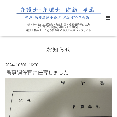
都内を中心に企業法務・知的財産・遺産相続等に注力
オンライン相談も可能（全国対応）
弁護士兼弁理士である佐藤孝丞個人の公式ウェブサイト
お知らせ
2024
10
01 16:36
/
/
民事調停官に任官しました