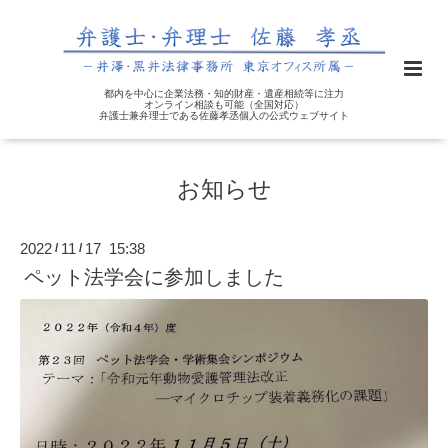
都内を中心に企業法務・知的財産・遺産相続等に注力
オンライン相談も可能（全国対応）
弁護士兼弁理士である佐藤孝丞個人の公式ウェブサイト
お知らせ
2022
11
17 15:38
/
/
ペット法学会に参加しました