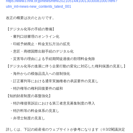
https://www3.nhk.or.jp/news/html/20210514/k10013030081000.html?
utm_int=news-new_contents_latest_001
改正の概要は次のとおりです。
【デジタル化等の手続の整備】
・審判口頭審理のオンライン化
・印紙予納廃止・料金支払方法の拡充
・意匠・商標国際出願手続のデジタル化
・災害等の理由による手続期間徒過後の割増料金免除
【デジタル化等の進展に伴う企業行動の変化に対応した権利保護の見直し】
・海外からの模倣品流入への規制強化
・訂正審判等における通常実施権者の承諾要件の見直し
・特許権等の権利回復要件の緩和
【知的財産制度の基盤強化】
・特許権侵害訴訟における第三者意見募集制度の導入
・特許料等の料金体系の見直し
・弁理士制度の見直し
詳しくは、下記の経産省のウェブサイトが参考になります（※3/2閣議決定