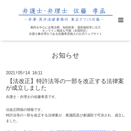
都内を中心に企業法務・知的財産・遺産相続等に注力
オンライン相談も可能（全国対応）
弁護士兼弁理士である佐藤孝丞個人の公式ウェブサイト
お知らせ
2021
05
14 16:11
/
/
【法改正】特許法等の一部を改正する法律案
が成立しました
弁護士・弁理士の佐藤孝丞です。
法改正関係の情報です。
特許法等の一部を改正する法律案が、衆議院及び参議院で可決され、成立し
ました。