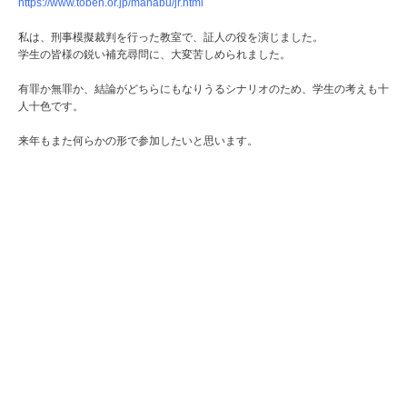
https://www.toben.or.jp/manabu/jr.html
私は、刑事模擬裁判を行った教室で、証人の役を演じました。
学生の皆様の鋭い補充尋問に、大変苦しめられました。
有罪か無罪か、結論がどちらにもなりうるシナリオのため、学生の考えも十
人十色です。
来年もまた何らかの形で参加したいと思います。