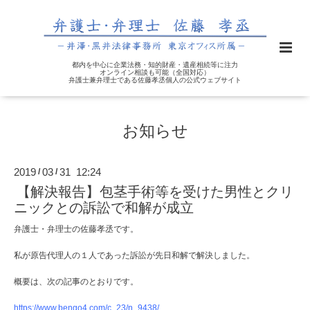
都内を中心に企業法務・知的財産・遺産相続等に注力
オンライン相談も可能（全国対応）
弁護士兼弁理士である佐藤孝丞個人の公式ウェブサイト
お知らせ
2019
03
31 12:24
/
/
【解決報告】包茎手術等を受けた男性とクリ
ニックとの訴訟で和解が成立
弁護士・弁理士の佐藤孝丞です。
私が原告代理人の１人であった訴訟が先日和解で解決しました。
概要は、次の記事のとおりです。
https://www.bengo4.com/c_23/n_9438/